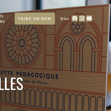
és
fr
en
FAIRE UN DON
les
LLES