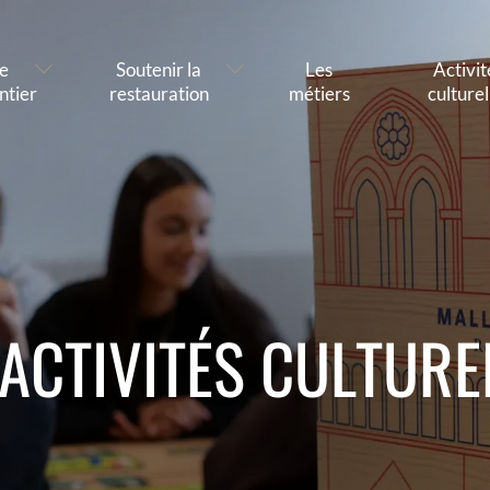
e
Soutenir la
Les
Activit
ntier
restauration
métiers
culturel
 ACTIVITÉS CULTURE